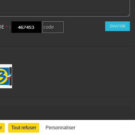
DE
*
:
ENVOYER
r
Tout refuser
Personnaliser