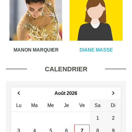
MANON MARQUIER
DIANE MASSE
CALENDRIER
Août 2026
Lu
Ma
Me
Je
Ve
Sa
Di
1
2
3
4
5
6
7
8
9